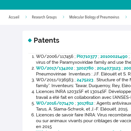
Accueil
Research Groups
Molecular Biology of Pneumovirus
Patents
WO/2006/117456 ;
PI0710377
;
20100021490
;
virus of the Paramyxoviridae family and use ther
WO/2017/134202
;
3202780
;
2014073123
;
20
Pneumovirinae Inventeurs : J.F. Eléouët et S. Ri
WO/2011/036563 ;
2475223
. Structure of th
family”. Inventeurs: Tawar, Duquerroy, Rey, Elé
Licences INRA 12031SF et 13014SF. Développeme
travail a été fait en collaboration avec l’ANSES
WO/2016/071470
;
3017812
: Agents antiviraux
Tarus, A. Slama-Schwok, et J.-F. Eléouët. 2015.
Licences de savoir faire INRA: Virus recombinant
ou sur animaux vivants pour criblages de vacci
en 2015