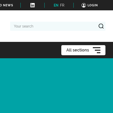
EN
FR
TO NEWS
LOGIN
Your
search
All sections