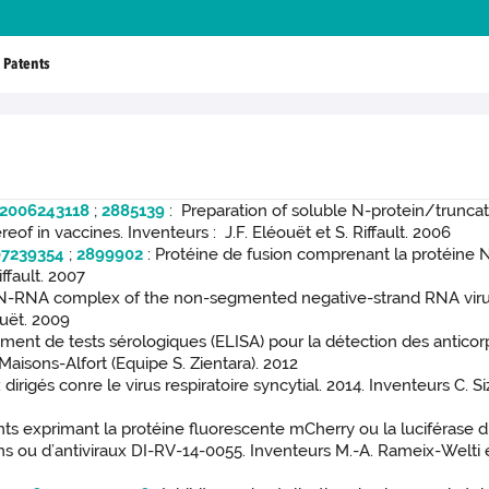
Patents
2006243118
;
2885139
: Preparation of soluble N-protein/truncat
eof in vaccines. Inventeurs : J.F. Eléouët et S. Riffault. 2006
07239354
;
2899902
: Protéine de fusion comprenant la protéine N
ffault. 2007
e N-RNA complex of the non-segmented negative-strand RNA viru
ouët. 2009
nt de tests sérologiques (ELISA) pour la détection des anticorps
-Maisons-Alfort (Equipe S. Zientara). 2012
 dirigés conre le virus respiratoire syncytial. 2014. Inventeurs C.
s exprimant la protéine fluorescente mCherry ou la luciférase du v
ns ou d’antiviraux DI-RV-14-0055. Inventeurs M.-A. Rameix-Welti